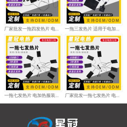
厂家批发一拖四发热片 电加热毯 服装皆可适配 升温快速 四区发热 多种功率可以定制选择
一拖三发热片 适用于电加热服装、电热毯等保暖产品 5V~12V可定制 多种规格可现在 厂家批发 量大价优
一拖七发热片 电加热服装加热片定制 七大发热区 5V/12V可选择 尺寸多样 量大价优
厂家批发一拖七发热片 电加热服装、电加热毛毯发热片 5V~12V均可定制