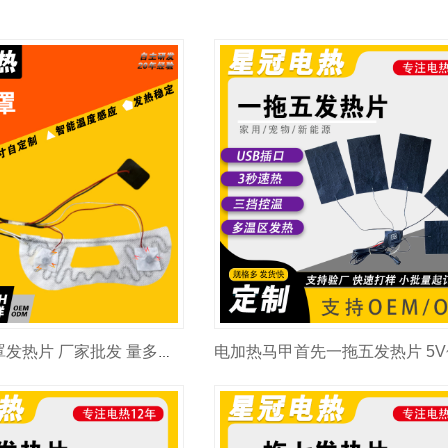
电加热震动眼罩发热片 厂家批发 量多价优 尺寸功率可定制 加热片加工厂