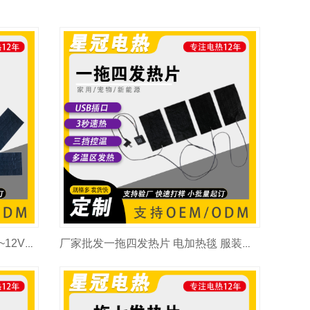
电加热马甲首先一拖五发热片 5V~12V充电宝供电 方便快捷 安全低压发热效率稳定尺寸可定制
厂家批发一拖四发热片 电加热毯 服装皆可适配 升温快速 四区发热 多种功率可以定制选择