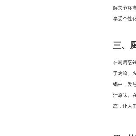
解关节疼
享受个性
三、
在厨房烹
于烤箱、
锅中，发
汁原味。
态，让人